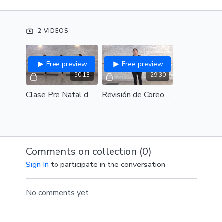
es una clase solo prenatal, sino más bien una clase
que muestra cómo enseñar a varios niveles a la vez.
2 VIDEOS
Free preview
Free preview
50:13
29:30
Clase Pre Natal de Barre 1
Revisión de Coreografía de Barre 1
Comments on collection (
0
)
Sign In
to participate in the conversation
No comments yet