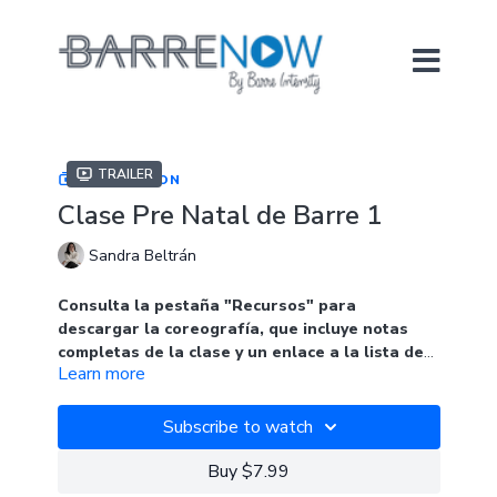
Trailer
COLLECTION
Clase Pre Natal de Barre 1
Sandra Beltrán
Consulta la pestaña "Recursos" para
descargar la coreografía, que incluye notas
completas de la clase y un enlace a la lista de
Learn more
reproducción de la clase.
Esta clase incorpora modificaciones específicas para
participantes prenatales. Si bien la mayor parte de lo
Subscribe to watch
que enseñamos en las clases de barra es seguro
para las futuras mamás, algunas posiciones y
Buy $7.99
ejercicios necesitan ajustes muy específicos. Esta no